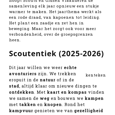
hoopt Scouts en Gidsen Vlaanderen de
samenleving elk jaar opnieuw een stukje
warmer te maken. Het jaarthema werkt als
een rode draad, van kapoenen tot leiding.
Het plant een zaadje en zet hen in
beweging. Maar het zorgt ook voor meer
verbondenheid, over de groepsgrenzen
heen.
Scoutentiek (2025-2026)
Dit jaar willen we weer
echte
avonturiers
zijn. We trekken
kenteken
eropuit in de
natuur
of in de
stad
, altijd klaar om nieuwe dingen te
ontdekken
. Met
kaart en kompas
vinden
we samen de
weg
en bouwen we
kampen
met
takken
en
knopen
. Rond het
kampvuur
genieten we van
gezelligheid