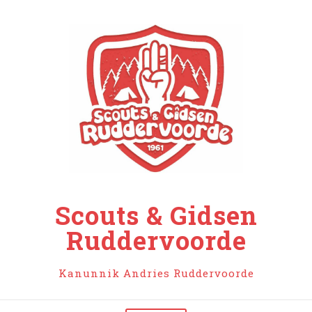
Ga
naar
de
inhoud
Scouts & Gidsen
Ruddervoorde
Kanunnik Andries Ruddervoorde